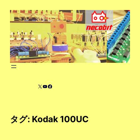
内
容
を
ス
キ
ッ
プ
X
YouTube
Facebook
タグ:
Kodak 100UC