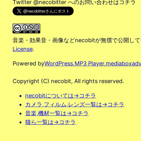
Twitter @necobitter へのお問い合わせはコチラ
音楽・効果音・画像などnecobitが無償で公開し
License
.
Powered by
WordPress
,
MP3 Player
,
mediaboxad
Copyright (C) necobit, All rights reserved.
necobitについては→コチラ
カメラ,フィルム,レンズ一覧は→コチラ
音楽,機材一覧は→コチラ
猫ら一覧は→コチラ