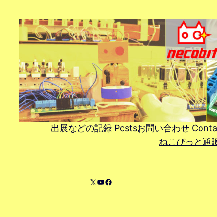
内
容
を
ス
キ
ッ
プ
出展などの記録 Posts
お問い合わせ Conta
ねこびっと通販 On
X
YouTube
Facebook