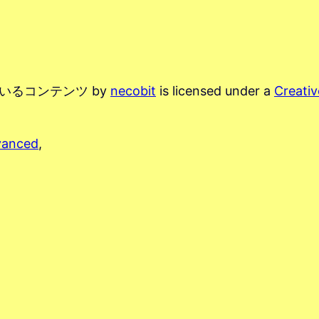
ているコンテンツ
by
necobit
is licensed under a
Creat
vanced
,