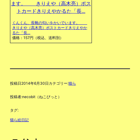
くんくん、長靴の匂いをかいでいます。
きりえや（高木亮）ポストカードきりえやか
るた「長…
価格：157円（税込、送料別）
投稿日
2014年6月30日
カテゴリー:
猫ら
投稿者:
necobit（ねこびっと）
タグ:
猫ら絵日記