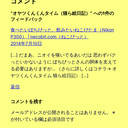
コメント
“オヤツくんくんタイム（猫ら絵日記）” への1件の
フィードバック
食べたいぽちびっと、飲みたいねこびたま（Nikon
P300） | necobit.com（ねこびっと）
2014年7月10日
[…] だまあ、ニオイを嗅いでるあいだは 思わずパク
っといかないように ぽちびっとさんの胴体を支えて
る必要はありますが… （さらに詳しくはコチラ→ オ
ヤツくんくんタイム 猫ら絵日記） […]
返信
コメントを残す
メールアドレスが公開されることはありません。
※
が付いている欄は必須項目です