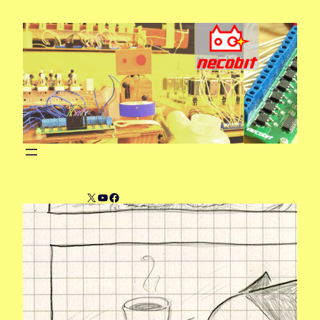
内
容
を
ス
キ
ッ
プ
X
YouTube
Facebook