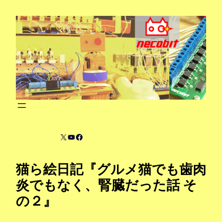
内
容
を
ス
キ
ッ
プ
X
YouTube
Facebook
猫ら絵日記『グルメ猫でも歯肉
炎でもなく、腎臓だった話 そ
の２』