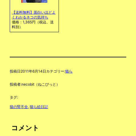
【送料無料】面白いほどよ
くわかるネコの気持ち
価格：1,365円（税込、送
料別）
投稿日
2011年6月14日
カテゴリー:
猫ら
投稿者:
necobit（ねこびっと）
タグ:
猫の腎不全
, 
猫ら絵日記
コメント