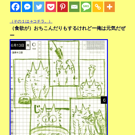
（その１は→コチラ。）
（食欲が）おちこんだりもするけれどー俺は元気だぜ
ー