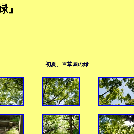
の緑』
初夏、百草園の緑