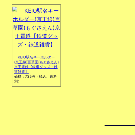
KEIO駅名キーホルダー
(京王線)百草園(もぐさえん)
京王電鉄【鉄道グッズ・鉄
道雑貨】
価格：735円（税込、送料
別）