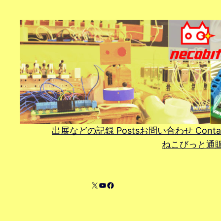
内
容
を
ス
キ
ッ
プ
出展などの記録 Posts
お問い合わせ Conta
ねこびっと通販 On
X
YouTube
Facebook