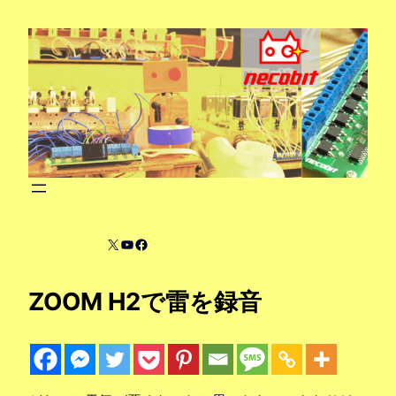
内
容
を
ス
キ
ッ
プ
X
YouTube
Facebook
ZOOM H2で雷を録音