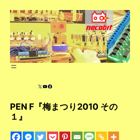
内
容
を
ス
キ
ッ
プ
X
YouTube
Facebook
PEN F『梅まつり2010 その
１』