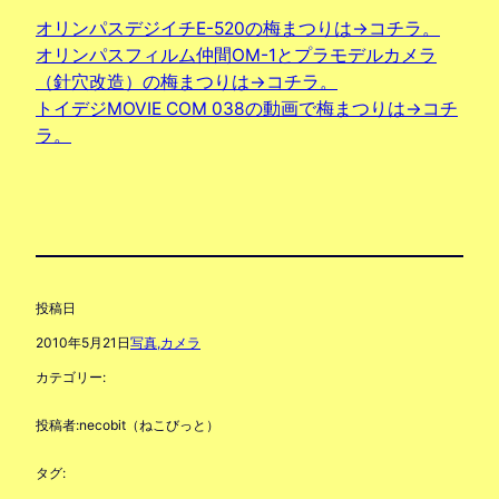
オリンパスデジイチE-520の梅まつりは→コチラ。
オリンパスフィルム仲間OM-1とプラモデルカメラ
（針穴改造）の梅まつりは→コチラ。
トイデジMOVIE COM 038の動画で梅まつりは→コチ
ラ。
投稿日
2010年5月21日
写真,カメラ
カテゴリー:
投稿者:
necobit（ねこびっと）
タグ: