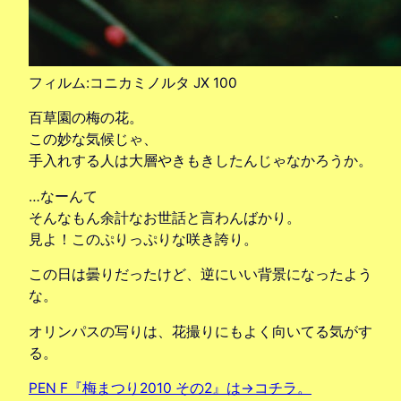
フィルム:コニカミノルタ JX 100
百草園の梅の花。
この妙な気候じゃ、
手入れする人は大層やきもきしたんじゃなかろうか。
…なーんて
そんなもん余計なお世話と言わんばかり。
見よ！このぷりっぷりな咲き誇り。
この日は曇りだったけど、逆にいい背景になったよう
な。
オリンパスの写りは、花撮りにもよく向いてる気がす
る。
PEN F『梅まつり2010 その2』は→コチラ。