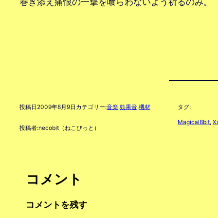
巻き添え痛恨の一撃を喰らわないよう祈るのみ。
投稿日
2009年8月9日
カテゴリー:
音楽,効果音,機材
タグ:
Magical8bit
, 
X
投稿者:
necobit（ねこびっと）
コメント
コメントを残す