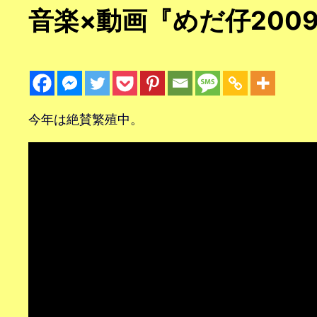
音楽×動画『めだ仔200
今年は絶賛繁殖中。