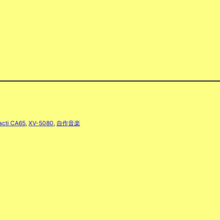
acti CA65
, 
XV-5080
, 
自作音楽