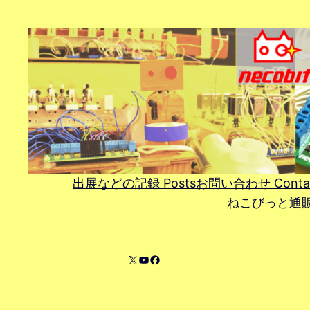
Skip
to
content
出展などの記録 Posts
お問い合わせ Conta
ねこびっと通販 On
X
YouTube
Facebook